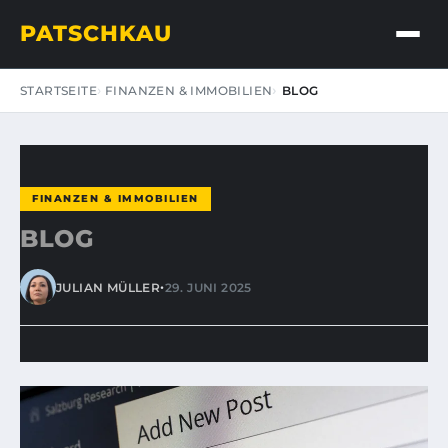
PATSCHKAU
STARTSEITE
FINANZEN & IMMOBILIEN
BLOG
FINANZEN & IMMOBILIEN
BLOG
•
JULIAN MÜLLER
29. JUNI 2025