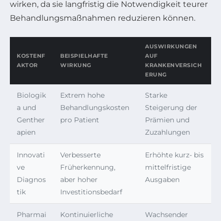
wirken, da sie langfristig die Notwendigkeit teurer
Behandlungsmaßnahmen reduzieren können.
AUSWIRKUNGEN
KOSTENF
BEISPIELHAFTE
AUF
AKTOR
WIRKUNG
KRANKENVERSICH
ERUNG
Biologik
Extrem hohe
Starke
a und
Behandlungskosten
Steigerung der
Genther
pro Patient
Prämien und
apien
Zuzahlungen
Innovati
Verbesserte
Erhöhte kurz- bis
ve
Früherkennung,
mittelfristige
Diagnos
aber hoher
Ausgaben
tik
Investitionsbedarf
Pharmai
Kontinuierliche
Wachsender