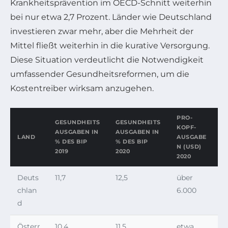
Krankheitsprävention im OECD-Schnitt weiterhin
bei nur etwa 2,7 Prozent. Länder wie Deutschland
investieren zwar mehr, aber die Mehrheit der
Mittel fließt weiterhin in die kurative Versorgung.
Diese Situation verdeutlicht die Notwendigkeit
umfassender Gesundheitsreformen, um die
Kostentreiber wirksam anzugehen.
PRO-
GESUNDHEITS
GESUNDHEITS
KOPF-
AUSGABEN IN
AUSGABEN IN
LAND
AUSGABE
% DES BIP
% DES BIP
N (USD)
2019
2020
2020
Deuts
11,7
12,5
über
chlan
6.000
d
Österr
10,4
11,5
etwa