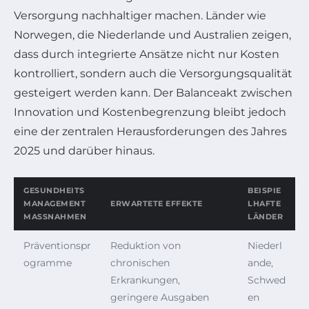
Versorgung nachhaltiger machen. Länder wie
Norwegen, die Niederlande und Australien zeigen,
dass durch integrierte Ansätze nicht nur Kosten
kontrolliert, sondern auch die Versorgungsqualität
gesteigert werden kann. Der Balanceakt zwischen
Innovation und Kostenbegrenzung bleibt jedoch
eine der zentralen Herausforderungen des Jahres
2025 und darüber hinaus.
GESUNDHEITS
BEISPIE
MANAGEMENT
ERWARTETE EFFEKTE
LHAFTE
MASSNAHMEN
LÄNDER
Präventionspr
Reduktion von
Niederl
ogramme
chronischen
ande,
Erkrankungen,
Schwed
geringere Ausgaben
en