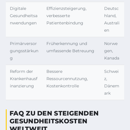
Digitale
Effizienzsteigerung,
Deutsc
Gesundheitsa
verbesserte
hland,
nwendungen
Patientenbindung
Australi
en
Primärversor
Früherkennung und
Norwe
gungsstärkun
umfassende Betreuung
gen,
g
Kanada
Reform der
Bessere
Schwei
Krankenhausf
Ressourcennutzung,
z,
inanzierung
Kostenkontrolle
Dänem
ark
FAQ ZU DEN STEIGENDEN
GESUNDHEITSKOSTEN
WELTWEIT