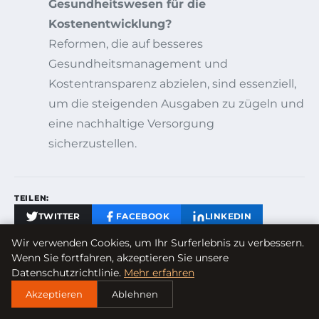
Gesundheitswesen für die
Kostenentwicklung?
Reformen, die auf besseres
Gesundheitsmanagement und
Kostentransparenz abzielen, sind essenziell,
um die steigenden Ausgaben zu zügeln und
eine nachhaltige Versorgung
sicherzustellen.
TEILEN:
TWITTER
FACEBOOK
LINKEDIN
Wir verwenden Cookies, um Ihr Surferlebnis zu verbessern.
Wenn Sie fortfahren, akzeptieren Sie unsere
Datenschutzrichtlinie.
Mehr erfahren
Akzeptieren
Ablehnen