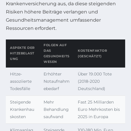
Krankenversicherung aus, da diese steigenden
Risiken höhere Beiträge verlangen und
Gesundheitsmanagement umfassender
Ressourcen erfordert.
FOLGEN AUF
ASPEKTE DER
DAS
KOSTENFAKTOR
HITZEBELAST
GESUNDHEITS
(GESCHÄTZT)
UNG
WESEN
Hitze-
Erhöhter
Über 19.000 Tote
assoziierte
Notaufnahm
(2018-2020
Todesfälle
ebedarf
Deutschland)
Steigende
Mehr
Fast 25 Milliarden
Krankenhau
Behandlung
Euro Mehrkosten bis
skosten
saufwand
2025 in Europa
Klimaanlag
Steigende
100-180 Mio. Euro