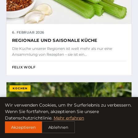
6. FEBRUAR 2026
REGIONALE UND SAISONALE KÜCHE
Die Küche unserer Regionen ist weit mehr als nur eine
Ansammlung von Rezepten – sie ist ein…
FELIX WOLF
KOCHEN
Wir verwenden Cookies, um Ihr Surferlebnis zu verbessern.
Wenn Sie fortfahren, akzeptieren Sie unsere
Datenschutzrichtlinie.
Mehr erfahren
Akzeptieren
Ablehnen