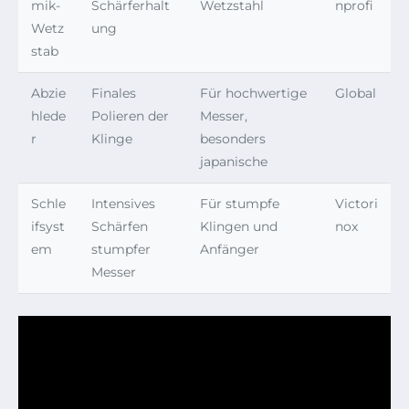
mik-
Schärferhalt
Wetzstahl
nprofi
Wetz
ung
stab
Abzie
Finales
Für hochwertige
Global
hlede
Polieren der
Messer,
r
Klinge
besonders
japanische
Schle
Intensives
Für stumpfe
Victori
ifsyst
Schärfen
Klingen und
nox
em
stumpfer
Anfänger
Messer