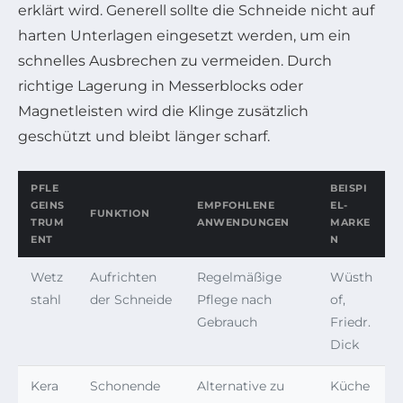
erklärt wird. Generell sollte die Schneide nicht auf
harten Unterlagen eingesetzt werden, um ein
schnelles Ausbrechen zu vermeiden. Durch
richtige Lagerung in Messerblocks oder
Magnetleisten wird die Klinge zusätzlich
geschützt und bleibt länger scharf.
PFLE
BEISPI
GEINS
EMPFOHLENE
EL-
FUNKTION
TRUM
ANWENDUNGEN
MARKE
ENT
N
Wetz
Aufrichten
Regelmäßige
Wüsth
stahl
der Schneide
Pflege nach
of,
Gebrauch
Friedr.
Dick
Kera
Schonende
Alternative zu
Küche