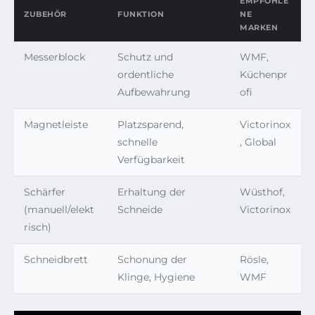
EMPFOHLE
ZUBEHÖR
FUNKTION
NE
MARKEN
Messerblock
Schutz und
WMF,
ordentliche
Küchenpr
Aufbewahrung
ofi
Magnetleiste
Platzsparend,
Victorinox
schnelle
, Global
Verfügbarkeit
Schärfer
Erhaltung der
Wüsthof,
(manuell/elekt
Schneide
Victorinox
risch)
Schneidbrett
Schonung der
Rösle,
Klinge, Hygiene
WMF