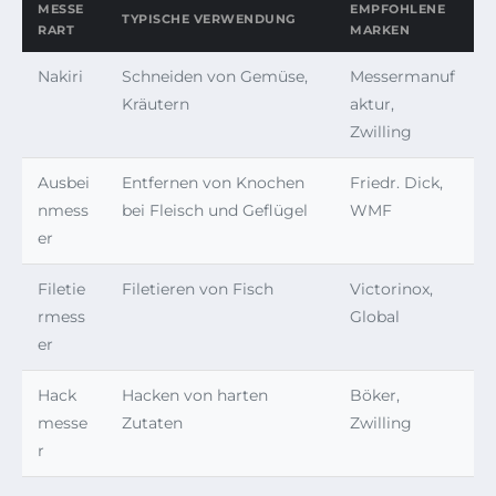
MESSE
EMPFOHLENE
TYPISCHE VERWENDUNG
RART
MARKEN
Nakiri
Schneiden von Gemüse,
Messermanuf
Kräutern
aktur,
Zwilling
Ausbei
Entfernen von Knochen
Friedr. Dick,
nmess
bei Fleisch und Geflügel
WMF
er
Filetie
Filetieren von Fisch
Victorinox,
rmess
Global
er
Hack
Hacken von harten
Böker,
messe
Zutaten
Zwilling
r