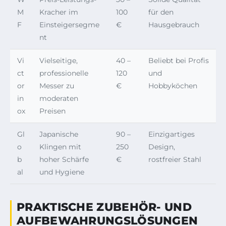
M
Kracher im
100
für den
F
Einsteigersegme
€
Hausgebrauch
nt
Vi
Vielseitige,
40 –
Beliebt bei Profis
ct
professionelle
120
und
or
Messer zu
€
Hobbyköchen
in
moderaten
ox
Preisen
Gl
Japanische
90 –
Einzigartiges
o
Klingen mit
250
Design,
b
hoher Schärfe
€
rostfreier Stahl
al
und Hygiene
PRAKTISCHE ZUBEHÖR- UND
AUFBEWAHRUNGSLÖSUNGEN