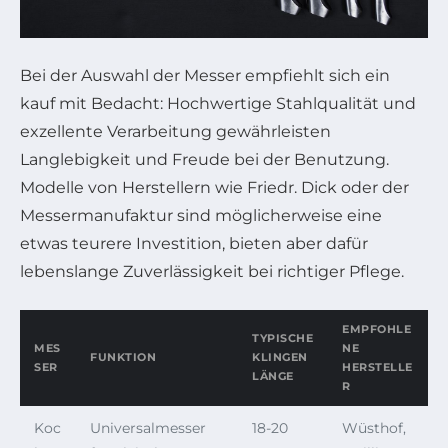
Bei der Auswahl der Messer empfiehlt sich ein
kauf mit Bedacht: Hochwertige Stahlqualität und
exzellente Verarbeitung gewährleisten
Langlebigkeit und Freude bei der Benutzung.
Modelle von Herstellern wie Friedr. Dick oder der
Messermanufaktur sind möglicherweise eine
etwas teurere Investition, bieten aber dafür
lebenslange Zuverlässigkeit bei richtiger Pflege.
EMPFOHLE
TYPISCHE
MES
NE
FUNKTION
KLINGEN
SER
HERSTELLE
LÄNGE
R
Koc
Universalmesser
18-20
Wüsthof,