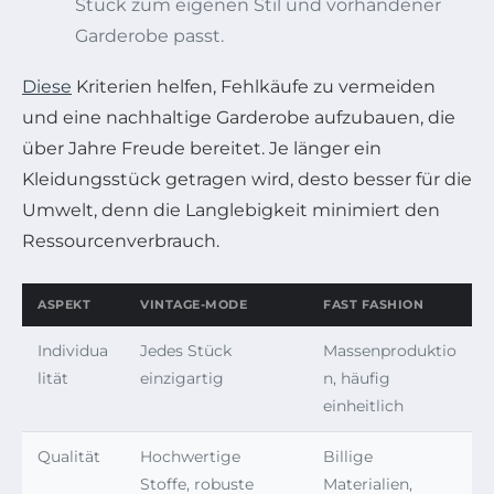
Stück zum eigenen Stil und vorhandener
Garderobe passt.
Diese
Kriterien helfen, Fehlkäufe zu vermeiden
und eine nachhaltige Garderobe aufzubauen, die
über Jahre Freude bereitet. Je länger ein
Kleidungsstück getragen wird, desto besser für die
Umwelt, denn die Langlebigkeit minimiert den
Ressourcenverbrauch.
ASPEKT
VINTAGE-MODE
FAST FASHION
Individua
Jedes Stück
Massenproduktio
lität
einzigartig
n, häufig
einheitlich
Qualität
Hochwertige
Billige
Stoffe, robuste
Materialien,