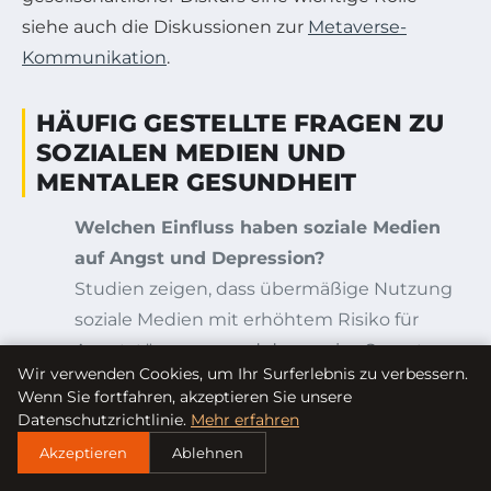
siehe auch die Diskussionen zur
Metaverse-
Kommunikation
.
HÄUFIG GESTELLTE FRAGEN ZU
SOZIALEN MEDIEN UND
MENTALER GESUNDHEIT
Welchen Einfluss haben soziale Medien
auf Angst und Depression?
Studien zeigen, dass übermäßige Nutzung
soziale Medien mit erhöhtem Risiko für
Angststörungen und depressive Symptome
Wir verwenden Cookies, um Ihr Surferlebnis zu verbessern.
einhergehen kann, vor allem durch sozialen
Wenn Sie fortfahren, akzeptieren Sie unsere
Vergleich und ständige Verfügbarkeit von
Datenschutzrichtlinie.
Mehr erfahren
negativen Nachrichten.
Akzeptieren
Ablehnen
Wie kann ich den negativen Einfluss