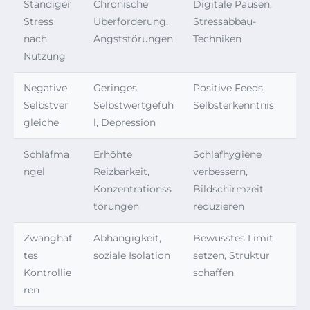
Ständiger
Chronische
Digitale Pausen,
Stress
Überforderung,
Stressabbau-
nach
Angststörungen
Techniken
Nutzung
Negative
Geringes
Positive Feeds,
Selbstver
Selbstwertgefüh
Selbsterkenntnis
gleiche
l, Depression
Schlafma
Erhöhte
Schlafhygiene
ngel
Reizbarkeit,
verbessern,
Konzentrationss
Bildschirmzeit
törungen
reduzieren
Zwanghaf
Abhängigkeit,
Bewusstes Limit
tes
soziale Isolation
setzen, Struktur
Kontrollie
schaffen
ren