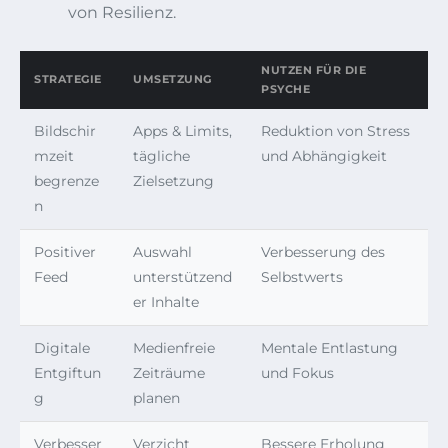
von Resilienz.
NUTZEN FÜR DIE
STRATEGIE
UMSETZUNG
PSYCHE
Bildschir
Apps & Limits,
Reduktion von Stress
mzeit
tägliche
und Abhängigkeit
begrenze
Zielsetzung
n
Positiver
Auswahl
Verbesserung des
Feed
unterstützend
Selbstwerts
er Inhalte
Digitale
Medienfreie
Mentale Entlastung
Entgiftun
Zeiträume
und Fokus
g
planen
Verbesser
Verzicht
Bessere Erholung