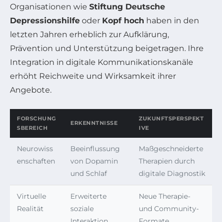
Organisationen wie
Stiftung Deutsche
Depressionshilfe
oder
Kopf hoch
haben in den
letzten Jahren erheblich zur Aufklärung,
Prävention und Unterstützung beigetragen. Ihre
Integration in digitale Kommunikationskanäle
erhöht Reichweite und Wirksamkeit ihrer
Angebote.
FORSCHUNG
ZUKUNFTSPERSPEKT
ERKENNTNISSE
SBEREICH
IVE
Neurowiss
Beeinflussung
Maßgeschneiderte
enschaften
von Dopamin
Therapien durch
und Schlaf
digitale Diagnostik
Virtuelle
Erweiterte
Neue Therapie-
Realität
soziale
und Community-
Interaktion
Formate