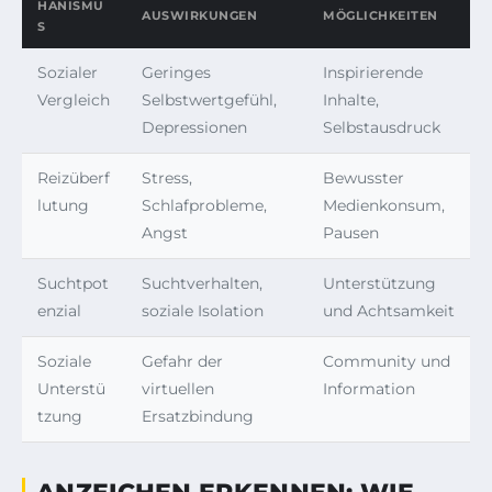
HANISMU
AUSWIRKUNGEN
MÖGLICHKEITEN
S
Sozialer
Geringes
Inspirierende
Vergleich
Selbstwertgefühl,
Inhalte,
Depressionen
Selbstausdruck
Reizüberf
Stress,
Bewusster
lutung
Schlafprobleme,
Medienkonsum,
Angst
Pausen
Suchtpot
Suchtverhalten,
Unterstützung
enzial
soziale Isolation
und Achtsamkeit
Soziale
Gefahr der
Community und
Unterstü
virtuellen
Information
tzung
Ersatzbindung