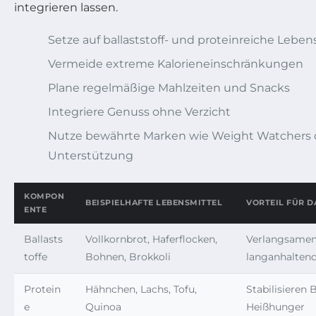
integrieren lassen.
Setze auf ballaststoff- und proteinreiche Leben
Vermeide extreme Kalorieneinschränkungen
Plane regelmäßige Mahlzeiten und Snacks
Integriere Genuss ohne Verzicht
Nutze bewährte Marken wie Weight Watchers 
Unterstützung
KOMPON
BEISPIELHAFTE LEBENSMITTEL
VORTEIL FÜR 
ENTE
Ballasts
Vollkornbrot, Haferflocken,
Verlangsamen
toffe
Bohnen, Brokkoli
langanhalten
Protein
Hähnchen, Lachs, Tofu,
Stabilisieren 
e
Quinoa
Heißhunger