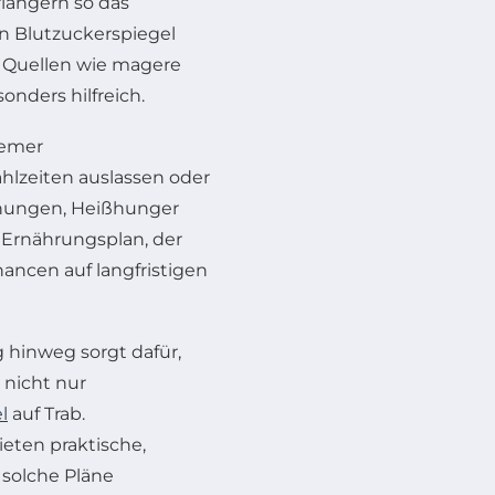
längern so das
en Blutzuckerspiegel
. Quellen wie magere
onders hilfreich.
remer
hlzeiten auslassen oder
inungen, Heißhunger
 Ernährungsplan, der
ancen auf langfristigen
 hinweg sorgt dafür,
 nicht nur
l
auf Trab.
eten praktische,
 solche Pläne