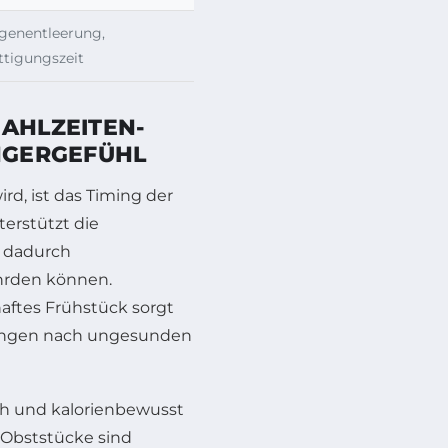
genentleerung,
ttigungszeit
MAHLZEITEN-
UNGERGEFÜHL
rd, ist das Timing der
erstützt die
t dadurch
ährden können.
haftes Frühstück sorgt
rlangen nach ungesunden
ch und kalorienbewusst
 Obststücke sind