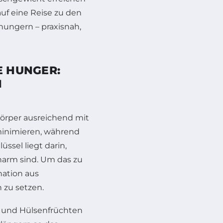
auf eine Reise zu den
ungern – praxisnah,
E HUNGER:
N
Körper ausreichend mit
minimieren, während
üssel liegt darin,
enarm sind. Um das zu
nation aus
 zu setzen.
st und Hülsenfrüchten