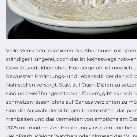
Viele Menschen assoziieren das Abnehmen mit stre
ständiger Hungerei, doch das ist keineswegs notwe
Gewichtsreduktion ohne Hungergefühl ist möglich 
bewussten Ernährungs- und Lebensstil, der den Körp
Nährstoffen versorgt. Statt auf Crash-Diäten zu setzen
sind und Heißhungerattacken fördern, gibt es nachha
schmelzen lassen, ohne auf Genuss verzichten zu m
sind die Auswahl der richtigen Lebensmittel, das pa
Mahlzeiten und das Vermeiden von emotionalem Es
2025 mit modernsten Ernährungsansätzen und beli
HelloFresh, Weight Watchers oder Almased das Wun