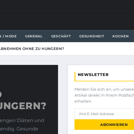
N / MODE
GENERAL
GESCHÄFT
GESUNDHEIT
KOCHEN
ABNEHMEN OHNE ZU HUNGERN?
NEWSLETTER
Melden Sie sich an, um unser
D
Artikel direkt in Ihrem Postfac
erhalten.
UNGERN?
rengen Diäten und
ABONNIEREN
wendig. Gesunde