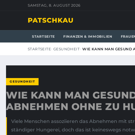
SAMSTAG, 8. AUGUST 2026
PATSCHKAU
STARTSEITE
FINANZEN & IMMOBILIEN
FRAUE
STARTSEITE
GESUNDHEIT
WIE KANN MAN GESUND 
GESUNDHEIT
WIE KANN MAN GESUN
ABNEHMEN OHNE ZU H
Viele Menschen assoziieren das Abnehmen mit st
ständiger Hungerei, doch das ist keineswegs not