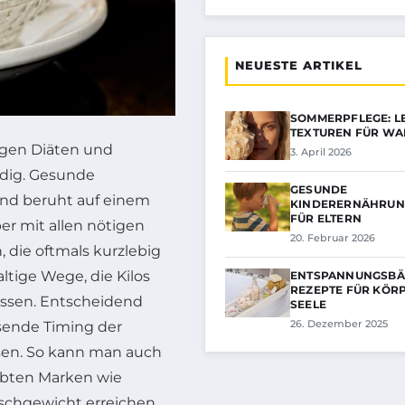
NEUESTE ARTIKEL
SOMMERPFLEGE: L
TEXTUREN FÜR WA
ngen Diäten und
3. April 2026
ndig. Gesunde
GESUNDE
und beruht auf einem
KINDERERNÄHRUNG
FÜR ELTERN
er mit allen nötigen
20. Februar 2026
, die oftmals kurzlebig
ltige Wege, die Kilos
ENTSPANNUNGSBÄ
REZEPTE FÜR KÖR
üssen. Entscheidend
SEELE
26. Dezember 2025
ssende Timing der
sen. So kann man auch
ebten Marken wie
schgewicht erreichen