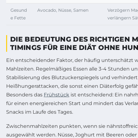
Gesund
Avocado, Nüsse, Samen
Verzögern Ma
e Fette
verlängern Sä
DIE BEDEUTUNG DES RICHTIGEN 
TIMINGS FÜR EINE DIÄT OHNE H
Ein entscheidender Faktor, der häufig unterschätzt wi
Mahlzeiten. Regelmäßiges Essen alle 3-4 Stunden unt
Stabilisierung des Blutzuckerspiegels und verhinder
Heißhungerattacken, die sonst einen Diäterfolg gef
Besonders das
Frühstück
ist entscheidend: Ein nahr
für einen energiereichen Start und mindert das Ve
Snacks im Laufe des Tages.
Zwischenmahlzeiten punkten, wenn sie nährstoffrei
ausgewählt werden. Nüsse, Joghurt mit Beeren oder