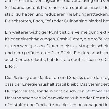
enthalten sind, verlangsamen die Verdauung und ver
Sättigungsgefühl. Proteine helfen darüber hinaus, d
stabil zu halten und reduzieren Heißhungerattacken
Fleischsorten, Fisch, Tofu oder Quinoa sind hierbei bes
Ein weiterer wichtiger Punkt ist die Vermeidung ext
Kalorieneinschränkungen. Crash-Diäten, die große Ma
extrem wenig essen, führen meist zu Mangelersche
und dem gefürchteten Jojo-Effekt. Ein durchdachter
auch Genuss erlaubt, hat deshalb deutlich bessere Ch
Erfolg.
Die Planung der Mahlzeiten und Snacks über den Tag
dass der Energiehaushalt stabil bleibt. Das verhindert
Hungergelüste, sondern erhält auch den
Stoffwechse
Unternehmen wie Rügenwalder Mühle oder Frosta bi
nährstoffreiche Produkte an, die sich hervorragend in