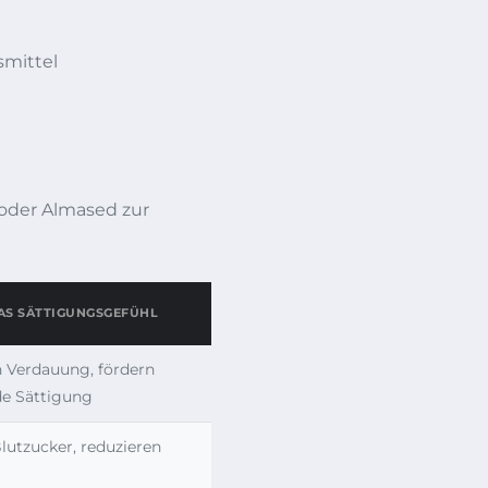
smittel
oder Almased zur
DAS SÄTTIGUNGSGEFÜHL
 Verdauung, fördern
de Sättigung
Blutzucker, reduzieren