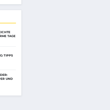
EICHTE
RME TAGE
: TIPPS
DER:
PER UND