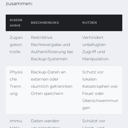
zusammen:
MASSNA
BESCHREIBUNG
NUTZEN
HME
Zugan
Restriktive
Verhindert
gskon
Rechtevergabe und
unbefugten
trolle
Authentifizierung bei
Zugriff und
Backup-Systemen
Manipulation
Physis
Backup-Daten an
Schutz vor
che
externen oder
lokalen
Trenn
räumlich getrennten
Katastrophen wie
ung
Orten speichern
Feuer oder
Überschwemmun
gen
Immu
Daten werden
Schützt vor