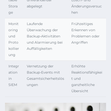
table
unveränderbar
Lösch- und
Stora
abgelegt
Änderungsversuc
ge
hen
Monit
Laufende
Frühzeitiges
oring
Überwachung der
Erkennen von
und
Backup-Aktivitäten
Problemen oder
Proto
und Alarmierung bei
Angriffen
kollier
Auffälligkeiten
ung
Integr
Vernetzung der
Erhöhte
ation
Backup-Events mit
Reaktionsfähigkei
in
Gesamtsicherheitslös
t und
SIEM
ungen
ganzheitliche
Übersicht