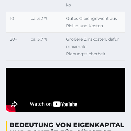
ko
10
ca. 3,2 %
Gutes Gleichgewicht aus
Risiko und Kosten
20+
ca. 3,7 %
Größere Zinskosten, dafür
maximale
Planungssicherheit
BEDEUTUNG VON EIGENKAPITAL