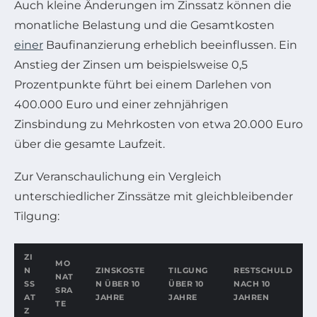
Auch kleine Änderungen im Zinssatz können die
monatliche Belastung und die Gesamtkosten
einer
Baufinanzierung erheblich beeinflussen. Ein
Anstieg der Zinsen um beispielsweise 0,5
Prozentpunkte führt bei einem Darlehen von
400.000 Euro und einer zehnjährigen
Zinsbindung zu Mehrkosten von etwa 20.000 Euro
über die gesamte Laufzeit.
Zur Veranschaulichung ein Vergleich
unterschiedlicher Zinssätze mit gleichbleibender
Tilgung:
ZI
MO
N
ZINSKOSTE
TILGUNG
RESTSCHULD
NAT
SS
N ÜBER 10
ÜBER 10
NACH 10
SRA
AT
JAHRE
JAHRE
JAHREN
TE
Z