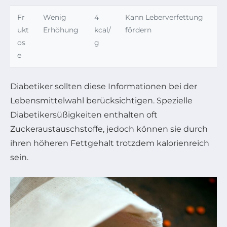
Fr
Wenig
4
Kann Leberverfettung
ukt
Erhöhung
kcal/
fördern
os
g
e
Diabetiker sollten diese Informationen bei der
Lebensmittelwahl berücksichtigen. Spezielle
Diabetikersüßigkeiten enthalten oft
Zuckeraustauschstoffe, jedoch können sie durch
ihren höheren Fettgehalt trotzdem kalorienreich
sein.