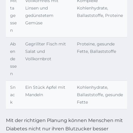
Mit
Vollkornreis mit
Komplexe
ta
Linsen und
Kohlenhydrate,
ge
gedünstetem
Ballaststoffe, Proteine
sse
Gemüse
n
Ab
Gegrillter Fisch mit
Proteine, gesunde
en
Salat und
Fette, Ballaststoffe
de
Vollkornbrot
sse
n
Sn
Ein Stück Apfel mit
Kohlenhydrate,
ac
Mandeln
Ballaststoffe, gesunde
k
Fette
Mit der richtigen Planung können Menschen mit
Diabetes nicht nur ihren Blutzucker besser