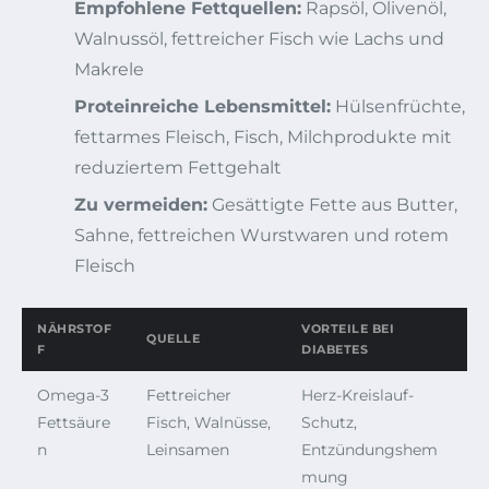
Empfohlene Fettquellen:
Rapsöl, Olivenöl,
Walnussöl, fettreicher Fisch wie Lachs und
Makrele
Proteinreiche Lebensmittel:
Hülsenfrüchte,
fettarmes Fleisch, Fisch, Milchprodukte mit
reduziertem Fettgehalt
Zu vermeiden:
Gesättigte Fette aus Butter,
Sahne, fettreichen Wurstwaren und rotem
Fleisch
NÄHRSTOF
VORTEILE BEI
QUELLE
F
DIABETES
Omega-3
Fettreicher
Herz-Kreislauf-
Fettsäure
Fisch, Walnüsse,
Schutz,
n
Leinsamen
Entzündungshem
mung