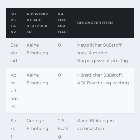
SU
AUSWIRKU
KAL
BS
NG AUF
ORIE
BESONDERHEITEN
TA
BLUTZUCK
NGE
NZ
ER
HALT
Ste
Keine
0
Natürlicher Süßstoff,
vio
Erhöhung
max. 4 mg/kg
sid
Körpergewicht pro Tag
Ac
Keine
0
Künstlicher Süßstoff,
es
Erhöhung
ADI-Beachtung wichtig
ulf
am
-K
So
Geringe
2,6
Kann Blähungen
rbi
Erhöhung
kcal/
verursachen
t
g