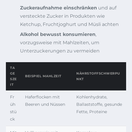
Zuckeraufnahme einschränken
und auf
versteckte Zucker in Produkten wie
Ketchup, Fruchtjoghurt und Müsli achten
Alkohol bewusst konsumieren
,
vorzugsweise mit Mahlzeiten, um
Unterzuckerungen zu vermeiden
TA
GE
NÄHRSTOFFSCHWERPU
BEISPIEL MAHLZEIT
SZE
NKT
IT
Fr
Haferflocken mit
Kohlenhydrate,
üh
Beeren und Nüssen
Ballaststoffe, gesunde
stü
Fette, Proteine
ck