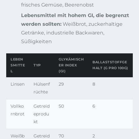
frisches Gemüse, Beerenobst
Lebensmittel mit hohem GI, die begrenzt
werden sollten:
Weißbrot, zuckerhaltige
Getränke, industrielle Backwaren,
Süßigkeiten
LEBEN
GLYKÄMISCH
BALLASTSTOFFGE
SMITTE
TYP
ER INDEX
HALT (G PRO 100G)
L
(GI)
Linsen
Hülsenf
29
8
rüchte
Vollko
Getreid
50
6
rnbrot
eprodu
kt
Weißb
Getreid
70
2