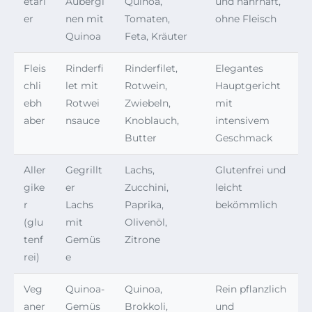
etari
Aubergi
Quinoa,
und nahrhaft,
er
nen mit
Tomaten,
ohne Fleisch
Quinoa
Feta, Kräuter
Fleis
Rinderfi
Rinderfilet,
Elegantes
chli
let mit
Rotwein,
Hauptgericht
ebh
Rotwei
Zwiebeln,
mit
aber
nsauce
Knoblauch,
intensivem
Butter
Geschmack
Aller
Gegrillt
Lachs,
Glutenfrei und
gike
er
Zucchini,
leicht
r
Lachs
Paprika,
bekömmlich
(glu
mit
Olivenöl,
tenf
Gemüs
Zitrone
rei)
e
Veg
Quinoa-
Quinoa,
Rein pflanzlich
aner
Gemüs
Brokkoli,
und