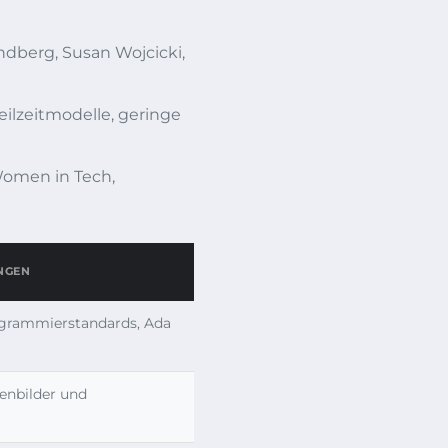
ndberg, Susan Wojcicki,
eilzeitmodelle, geringe
Women in Tech,
NGEN
grammierstandards, Ada
enbilder und