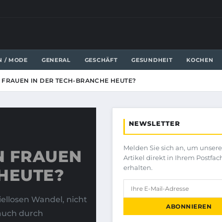
N / MODE
GENERAL
GESCHÄFT
GESUNDHEIT
KOCHEN
 FRAUEN IN DER TECH-BRANCHE HEUTE?
NEWSLETTER
Melden Sie sich an, um unser
N FRAUEN
Artikel direkt in Ihrem Postfac
erhalten.
 HEUTE?
iellosen Wandel, nicht
ABONNIEREN
auch durch