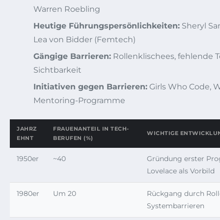
Warren Roebling
Heutige Führungspersönlichkeiten:
Sheryl Sa
Lea von Bidder (Femtech)
Gängige Barrieren:
Rollenklischees, fehlende T
Sichtbarkeit
Initiativen gegen Barrieren:
Girls Who Code, 
Mentoring-Programme
JAHRZ
FRAUENANTEIL IN TECH-
WICHTIGE ENTWICKLU
EHNT
BERUFEN (%)
1950er
~40
Gründung erster Pro
Lovelace als Vorbild
1980er
Um 20
Rückgang durch Roll
Systembarrieren