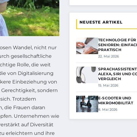
NEUESTE ARTIKEL
TECHNOLOGIE FÜR
SENIOREN: EINFA
losen Wandel, nicht nur
PRAKTISCH
rch gesellschaftliche
22. Mai 2026
tige Rolle, die weit
SPRACHASSISTENT
ie von Digitalisierung
ALEXA, SIRI UND CO
VERGLEICH
tärkere Einbeziehung von
15. Mai 2026
e Gerechtigkeit, sondern
E-SCOOTER UND
sich. Trotzdem
MIKROMOBILITÄT
, die Frauen daran
8. Mai 2026
chöpfen. Unternehmen wie
stärkt auf Diversität
u erleichtern und ihre