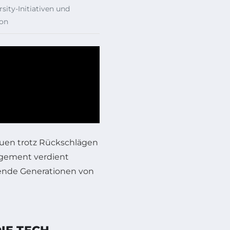
ity-Initiativen und
ion
rauen trotz Rückschlägen
agement verdient
ende Generationen von