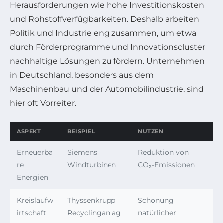
Herausforderungen wie hohe Investitionskosten
und Rohstoffverfügbarkeiten. Deshalb arbeiten
Politik und Industrie eng zusammen, um etwa
durch Förderprogramme und Innovationscluster
nachhaltige Lösungen zu fördern. Unternehmen
in Deutschland, besonders aus dem
Maschinenbau und der Automobilindustrie, sind
hier oft Vorreiter.
ASPEKT
BEISPIEL
NUTZEN
Erneuerba
Siemens
Reduktion von
re
Windturbinen
CO₂-Emissionen
Energien
Kreislaufw
Thyssenkrupp
Schonung
irtschaft
Recyclinganlag
natürlicher