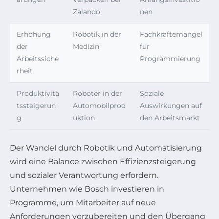
Zalando
nen
Erhöhung
Robotik in der
Fachkräftemangel
der
Medizin
für
Arbeitssiche
Programmierung
rheit
Produktivitä
Roboter in der
Soziale
tssteigerun
Automobilprod
Auswirkungen auf
g
uktion
den Arbeitsmarkt
Der Wandel durch Robotik und Automatisierung
wird eine Balance zwischen Effizienzsteigerung
und sozialer Verantwortung erfordern.
Unternehmen wie Bosch investieren in
Programme, um Mitarbeiter auf neue
Anforderungen vorzubereiten und den Übergang