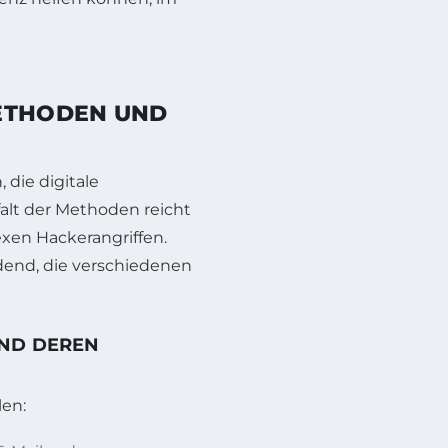
N
METHODEN UND
 die digitale
falt der Methoden reicht
xen Hackerangriffen.
idend, die verschiedenen
UND DEREN
len: