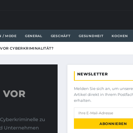
N / MODE
GENERAL
GESCHÄFT
GESUNDHEIT
KOCHEN
 VOR CYBERKRIMINALITÄT?
NEWSLETTER
Melden Sie sich an, um unser
H VOR
Artikel direkt in Ihrem Postfac
erhalten.
 Cyberkriminelle zu
ABONNIEREN
und Unternehmen