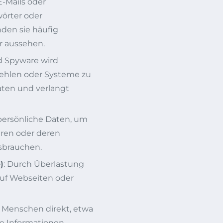
E-Mails oder
wörter oder
den sie häufig
r aussehen.
nd Spyware wird
stehlen oder Systeme zu
aten und verlangt
 persönliche Daten, um
ren oder deren
ssbrauchen.
)
: Durch Überlastung
auf Webseiten oder
r Menschen direkt, etwa
e Informationen