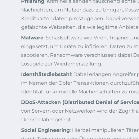
Phishing
: Kriminelle senden täuschend echte 
Nachrichten, um Nutzer dazu zu bringen, Pass
Kreditkartendaten preiszugeben. Dabei verwen
gefälschte Webseiten, die wie legitime Anbiete
Malware
: Schadsoftware wie Viren, Trojaner u
eingesetzt, um Geräte zu infizieren, Daten zu 
sabotieren. Ransomware verschlüsselt dabei D
Lösegeld zur Wiederherstellung.
Identitätsdiebstahl
: Dabei erlangen Angreifer
im Namen der Opfer Transaktionen durchzufüh
Identität für kriminelle Machenschaften zu mi
DDoS-Attacken (Distributed Denial of Service
von Servern oder Netzwerken wird der Zugriff 
Dienste lahmgelegt.
Social Engineering
: Hierbei manipulieren Täte
durch Täuschung oder Überredung, vertraulich