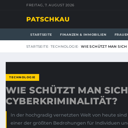
FREITAG, 7. AUGUST 2026
PATSCHKAU
STARTSEITE
FINANZEN & IMMOBILIEN
FRAUE
STARTSEITE
TECHNOLOGIE
WIE SCHÜTZT MAN SICH
TECHNOLOGIE
WIE SCHÜTZT MAN SIC
CYBERKRIMINALITÄT?
In der hochgradig vernetzten Welt von heute sind
einer der größten Bedrohungen für Individuen 