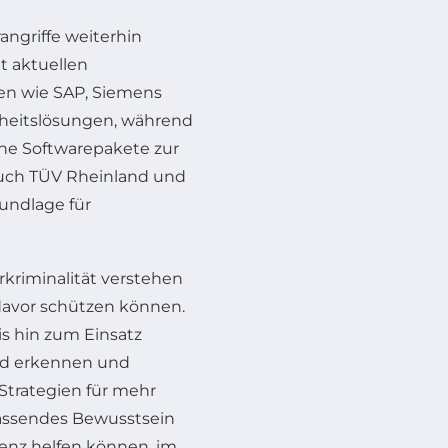
angriffe weiterhin
it aktuellen
n wie SAP, Siemens
erheitslösungen, während
che Softwarepakete zur
 Auch TÜV Rheinland und
rundlage für
kriminalität verstehen
davor schützen können.
s hin zum Einsatz
eld erkennen und
 Strategien für mehr
mfassendes Bewusstsein
tenz helfen können, im