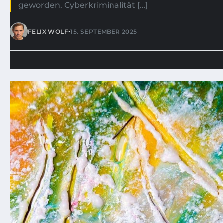
geworden. Cyberkriminalität […]
•
FELIX WOLF
15. SEPTEMBER 2025