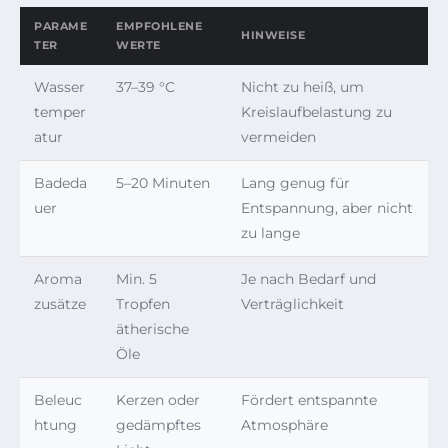
PARAME
EMPFOHLENE
HINWEISE
TER
WERTE
Wasser
37–39 °C
Nicht zu heiß, um
temper
Kreislaufbelastung zu
atur
vermeiden
Badeda
5–20 Minuten
Lang genug für
uer
Entspannung, aber nicht
zu lange
Aroma
Min. 5
Je nach Bedarf und
zusätze
Tropfen
Verträglichkeit
ätherische
Öle
Beleuc
Kerzen oder
Fördert entspannte
htung
gedämpftes
Atmosphäre