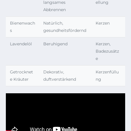
langsames
ellung
Abbrennen
Bienenwach
Natürlich,
Kerzen
s
gesundheitsfördernd
Lavendelöl
Beruhigend
Kerzen,
Badezusätz
e
Getrocknet
Dekorativ,
Kerzenfüllu
e Kräuter
duftverstärkend
ng