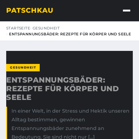
PATSCHKAU
STARTSEITE
GESUNDHEIT
ENTSPANNUNGSBÄDER: REZEPTE FÜR KÖRPER UND SEELE
GESUNDHEIT
ENTSPANNUNGSBÄDER:
REZEPTE FÜR KÖRPER UND
SEELE
In einer Welt, in der Stress und Hektik unseren
Alltag bestimmen, gewinnen
Entspannungsbäder zunehmend an
Bedeutung. Sie sind nicht nur […]