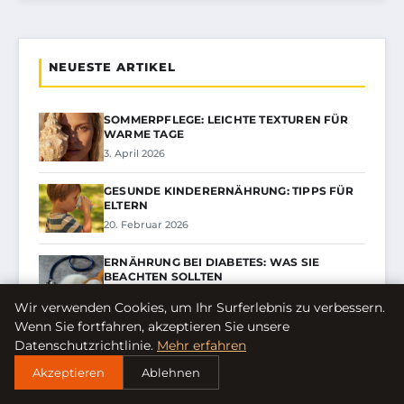
NEUESTE ARTIKEL
SOMMERPFLEGE: LEICHTE TEXTUREN FÜR
WARME TAGE
3. April 2026
GESUNDE KINDERERNÄHRUNG: TIPPS FÜR
ELTERN
20. Februar 2026
ERNÄHRUNG BEI DIABETES: WAS SIE
BEACHTEN SOLLTEN
19. Dezember 2025
Wir verwenden Cookies, um Ihr Surferlebnis zu verbessern.
Wenn Sie fortfahren, akzeptieren Sie unsere
Datenschutzrichtlinie.
Mehr erfahren
Akzeptieren
Ablehnen