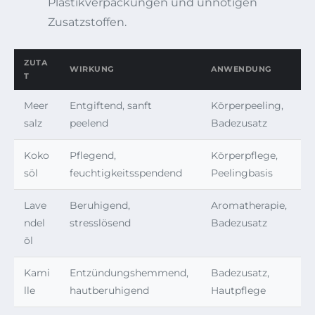
Plastikverpackungen und unnötigen
Zusatzstoffen.
ZUTA
WIRKUNG
ANWENDUNG
T
Meer
Entgiftend, sanft
Körperpeeling,
salz
peelend
Badezusatz
Koko
Pflegend,
Körperpflege,
söl
feuchtigkeitsspendend
Peelingbasis
Lave
Beruhigend,
Aromatherapie,
ndel
stresslösend
Badezusatz
öl
Kami
Entzündungshemmend,
Badezusatz,
lle
hautberuhigend
Hautpflege