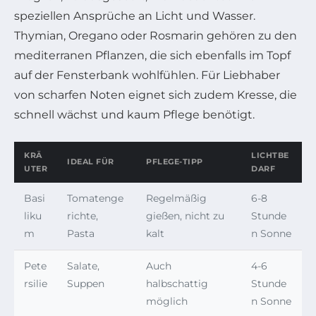
speziellen Ansprüche an Licht und Wasser.
Thymian, Oregano oder Rosmarin gehören zu den
mediterranen Pflanzen, die sich ebenfalls im Topf
auf der Fensterbank wohlfühlen. Für Liebhaber
von scharfen Noten eignet sich zudem Kresse, die
schnell wächst und kaum Pflege benötigt.
KRÄ
LICHTBE
IDEAL FÜR
PFLEGE-TIPP
UTER
DARF
Basi
Tomatenge
Regelmäßig
6-8
liku
richte,
gießen, nicht zu
Stunde
m
Pasta
kalt
n Sonne
Pete
Salate,
Auch
4-6
rsilie
Suppen
halbschattig
Stunde
möglich
n Sonne