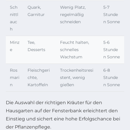
Sch
Quark,
Wenig Platz,
5-7
nittl
Garnitur
regelmäßig
Stunde
auc
schneiden
n Sonne
h
Minz
Tee,
Feucht halten,
5-6
e
Desserts
schnelles
Stunde
Wachstum
n Sonne
Ros
Fleischgeri
Trockenheitsresi
6-8
mari
chte,
stent, wenig
Stunde
n
Kartoffeln
gießen
n Sonne
Die Auswahl der richtigen Kräuter für den
Hausgarten auf der Fensterbank erleichtert den
Einstieg und sichert eine hohe Erfolgschance bei
der Pflanzenpflege.