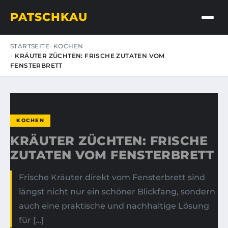
PATSCHKAU
STARTSEITE
KOCHEN
KRÄUTER ZÜCHTEN: FRISCHE ZUTATEN VOM
FENSTERBRETT
KOCHEN
KRÄUTER ZÜCHTEN: FRISCHE
ZUTATEN VOM FENSTERBRETT
Frische Kräuter direkt vom Fensterbrett sind
längst nicht nur ein schöner Blickfang, sondern
auch eine praktische und nachhaltige Lösung
für […]