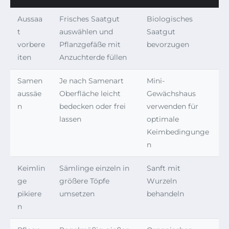
Aussaa
Frisches Saatgut
Biologisches
t
auswählen und
Saatgut
vorbere
Pflanzgefäße mit
bevorzugen
iten
Anzuchterde füllen
Samen
Je nach Samenart
Mini-
aussäe
Oberfläche leicht
Gewächshaus
n
bedecken oder frei
verwenden für
lassen
optimale
Keimbedingunge
n
Keimlin
Sämlinge einzeln in
Sanft mit
ge
größere Töpfe
Wurzeln
pikiere
umsetzen
behandeln
n