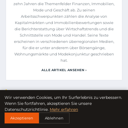
zehn Jahren die Themenfelder Finanzen, Immobilien,
Mode und Geschäft ab. Zu seinen
Arbeitsschwerpunkten zählen die Analyse von
Kapitalmärkten und Immobilienbewertungen sowie
die Berichterstattung über Wirtschaftstrends und die
Schnittstelle von Mode und Handel. Seine Texte
erscheinen in verschiedenen überregionalen Medien,
für die er unter anderem über Börsengänge,
Wohnungsmärkte und Modekonjunktur geschrieben
hat.
ALLE ARTIKEL ANSEHEN ›
ÄHNLICHE ARTIKEL
Wir verwenden Cookies, um Ihr Surferlebnis zu verbessern.
Wenn Sie fortfahren, akzeptieren Sie unsere
KOCHEN
Datenschutzrichtlinie.
Mehr erfahren
Akzeptieren
Ablehnen