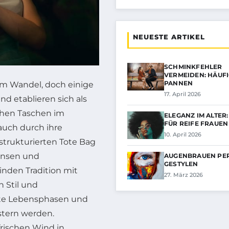
NEUESTE ARTIKEL
SCHMINKFEHLER
VERMEIDEN: HÄUF
PANNEN
im Wandel, doch einige
17. April 2026
d etablieren sich als
tehen Taschen im
ELEGANZ IM ALTER
FÜR REIFE FRAUEN
 auch durch ihre
10. April 2026
 strukturierten Tote Bag
ransen und
AUGENBRAUEN PE
GESTYLEN
inden Tradition mit
27. März 2026
n Stil und
nste Lebensphasen und
stern werden.
frischen Wind in