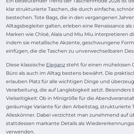
Ein bedeutender Trend der Taschenmode 2026 ist d
klar strukturierte Taschen, die durch einfache, schnör
bestechen. Tote Bags, die in den vergangenen Jahren
Alltagsbegleiter galten, erleben eine Renaissance als
Marken wie Chloé, Alaïa und Miu Miu interpretieren di
indem sie metallische Akzente, geschwungene Forme
einfügen, die die Taschen zu unverwechselbaren De
Diese klassische
Eleganz
steht für einen mühelosen C
Büro als auch im Alltag bestens bewährt. Die praktis
erlauben Platz für alle wichtigen Dinge und überzeu
Verarbeitung, die auf Langlebigkeit setzt. Besonders
Vielseitigkeit: Ob in Minigröße für die Abendveranstal
geräumige Variante für den Arbeitstag, strukturierte
Alleskönner. Dabei verzichtet man zunehmend auf ü
stattdessen markante Details als Wiedererkennung
verwenden.