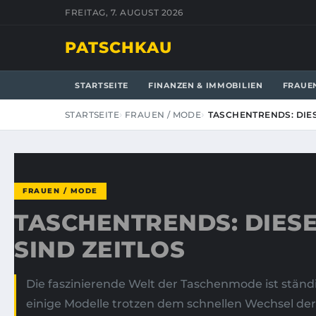
FREITAG, 7. AUGUST 2026
PATSCHKAU
STARTSEITE
FINANZEN & IMMOBILIEN
FRAUE
STARTSEITE
FRAUEN / MODE
TASCHENTRENDS: DIES
FRAUEN / MODE
TASCHENTRENDS: DIES
SIND ZEITLOS
Die faszinierende Welt der Taschenmode ist ständ
einige Modelle trotzen dem schnellen Wechsel der