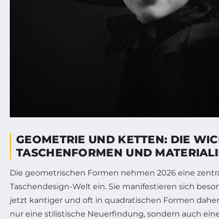
GEOMETRIE UND KETTEN: DIE WI
TASCHENFORMEN UND MATERIALI
Die geometrischen Formen nehmen 2026 eine zentral
Taschendesign-Welt ein. Sie manifestieren sich beson
jetzt kantiger und oft in quadratischen Formen dahe
nur eine stilistische Neuerfindung, sondern auch ei