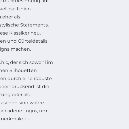
ie Rückbesinnung auf
kellose Linien
 eher als
 stylische Statements.
ese Klassiker neu,
n und Gürteldetails
signs machen.
hic, der sich sowohl im
chen Silhouetten
gen durch eine robuste
 beeindruckend ist die
tung oder als
 Taschen sind wahre
berladene Logos, um
smerkmale zu