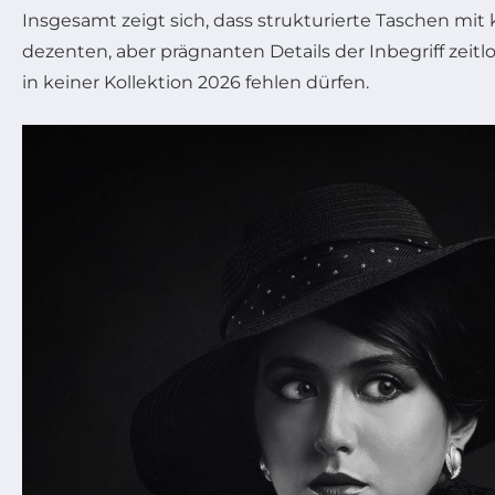
Insgesamt zeigt sich, dass strukturierte Taschen mi
dezenten, aber prägnanten Details der Inbegriff zeitl
in keiner Kollektion 2026 fehlen dürfen.