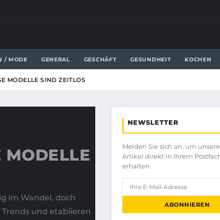
N / MODE
GENERAL
GESCHÄFT
GESUNDHEIT
KOCHEN
E MODELLE SIND ZEITLOS
NEWSLETTER
Melden Sie sich an, um unser
E MODELLE
Artikel direkt in Ihrem Postfac
erhalten.
ig im Wandel, doch
ABONNIEREN
 Trends und etablieren