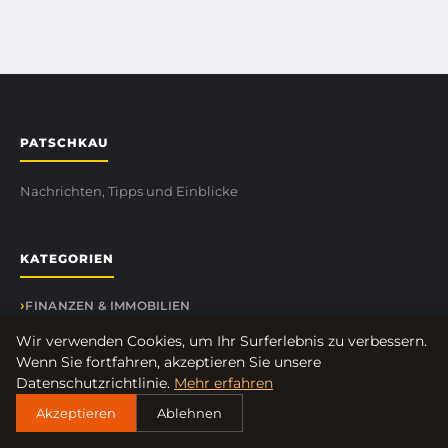
PATSCHKAU
Nachrichten, Tipps und Einblicke
KATEGORIEN
FINANZEN & IMMOBILIEN
FRAUEN / MODE
Wir verwenden Cookies, um Ihr Surferlebnis zu verbessern.
GENERAL
Wenn Sie fortfahren, akzeptieren Sie unsere
Datenschutzrichtlinie.
Mehr erfahren
GESCHÄFT
Akzeptieren
Ablehnen
GESUNDHEIT
KOCHEN