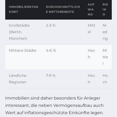
AUF
RIS
IMMOBILIENSTAN
DURCHSCHNITTLICH
WA
IK
DORT
E NETTORENDITE
ND
O
Großstädte
2-3 %
Mitt
Ni
(Berlin,
el
ed
München)
rig
Mittlere Städte
4-6 %
Hoc
Mi
h
tte
l
Ländliche
7-9 %
Hoc
Ho
Regionen
h
ch
Immobilien sind daher besonders für Anleger
interessant, die neben Vermögensaufbau auch
Wert auf inflationsgeschützte Einkünfte legen.