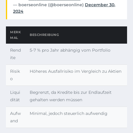
— boerseonline (@boerseonline)
December 30,
2024
MERK
BESCHREIBUNG
MAL
Rend
5-7 % pro Jahr abhängig vom Portfolio
ite
Risik
Höheres Ausfallrisiko im Vergleich zu Aktien
o
Liqui
Begrenzt, da Kredite bis zur Endlaufzeit
dität
gehalten werden müssen
Aufw
Minimal, jedoch steuerlich aufwendig
and