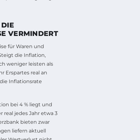
 DIE
SE VERMINDERT
eise für Waren und
igt die Inflation,
ch weniger leisten als
hr Erspartes real an
ie Inflationsrate
tion bei 4 % liegt und
r real jedes Jahr etwa 3
rzbank bieten zwar
gen liefern aktuell
aler Wertverlust nicht