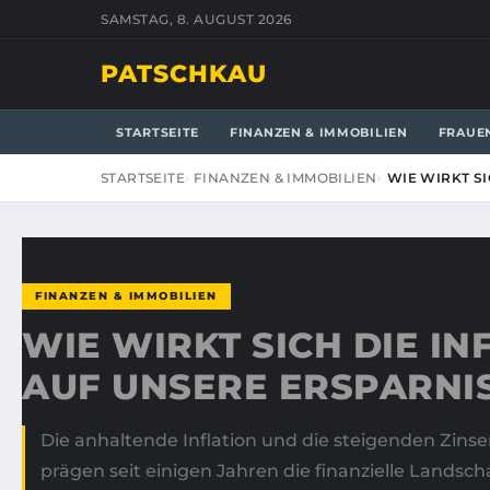
SAMSTAG, 8. AUGUST 2026
PATSCHKAU
STARTSEITE
FINANZEN & IMMOBILIEN
FRAUE
STARTSEITE
FINANZEN & IMMOBILIEN
WIE WIRKT S
FINANZEN & IMMOBILIEN
WIE WIRKT SICH DIE IN
AUF UNSERE ERSPARNI
Die anhaltende Inflation und die steigenden Zins
prägen seit einigen Jahren die finanzielle Landsch