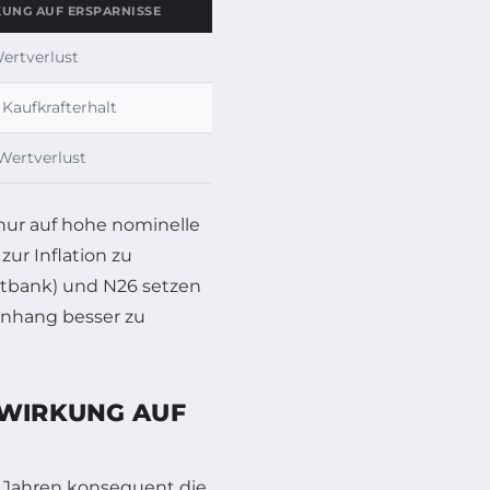
UNG AUF ERSPARNISSE
ertverlust
 Kaufkrafterhalt
Wertverlust
 nur auf hohe nominelle
ur Inflation zu
itbank) und N26 setzen
enhang besser zu
SWIRKUNG AUF
n Jahren konsequent die