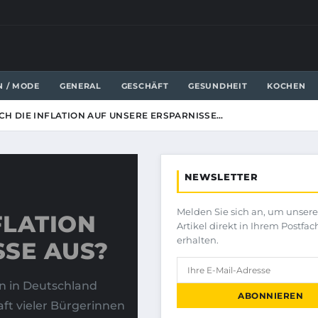
N / MODE
GENERAL
GESCHÄFT
GESUNDHEIT
KOCHEN
ICH DIE INFLATION AUF UNSERE ERSPARNISSE…
NEWSLETTER
Melden Sie sich an, um unser
FLATION
Artikel direkt in Ihrem Postfac
erhalten.
SSE AUS?
en in Deutschland
ABONNIEREN
aft vieler Bürgerinnen