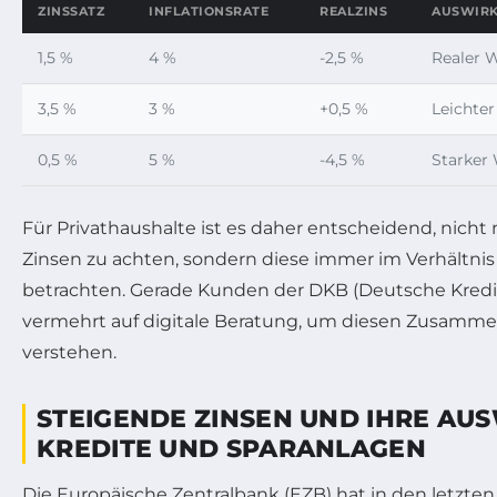
ZINSSATZ
INFLATIONSRATE
REALZINS
AUSWIRK
1,5 %
4 %
-2,5 %
Realer W
3,5 %
3 %
+0,5 %
Leichter
0,5 %
5 %
-4,5 %
Starker 
Für Privathaushalte ist es daher entscheidend, nicht
Zinsen zu achten, sondern diese immer im Verhältnis z
betrachten. Gerade Kunden der DKB (Deutsche Kred
vermehrt auf digitale Beratung, um diesen Zusamm
verstehen.
STEIGENDE ZINSEN UND IHRE AU
KREDITE UND SPARANLAGEN
Die Europäische Zentralbank (EZB) hat in den letzte