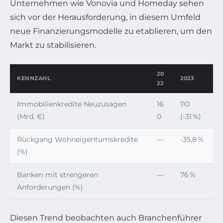
Unternehmen wie Vonovia und Homeday sehen
sich vor der Herausforderung, in diesem Umfeld
neue Finanzierungsmodelle zu etablieren, um den
Markt zu stabilisieren.
20
KENNZAHL
2023
22
Immobilienkredite Neuzusagen
16
110
(Mrd. €)
0
(-31 %)
Rückgang Wohneigentumskredite
—
-35,8 %
(%)
Banken mit strengeren
—
76 %
Anforderungen (%)
Diesen Trend beobachten auch Branchenführer