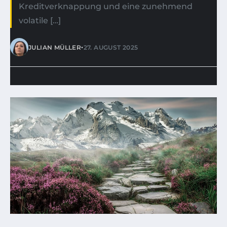
Kreditverknappung und eine zunehmend
volatile […]
•
JULIAN MÜLLER
27. AUGUST 2025