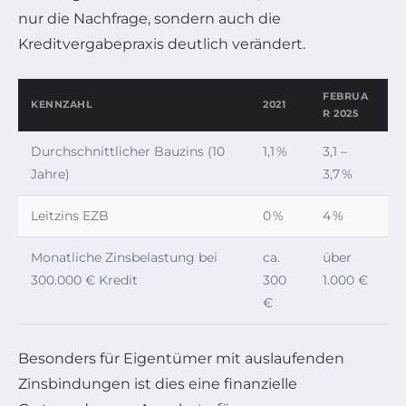
nur die Nachfrage, sondern auch die
Kreditvergabepraxis deutlich verändert.
FEBRUA
KENNZAHL
2021
R 2025
Durchschnittlicher Bauzins (10
1,1 %
3,1 –
Jahre)
3,7 %
Leitzins EZB
0 %
4 %
Monatliche Zinsbelastung bei
ca.
über
300.000 € Kredit
300
1.000 €
€
Besonders für Eigentümer mit auslaufenden
Zinsbindungen ist dies eine finanzielle