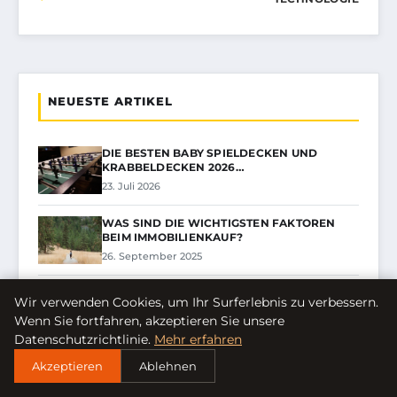
NEUESTE ARTIKEL
DIE BESTEN BABY SPIELDECKEN UND
KRABBELDECKEN 2026…
23. Juli 2026
WAS SIND DIE WICHTIGSTEN FAKTOREN
BEIM IMMOBILIENKAUF?
26. September 2025
WIE WIRKT SICH DIE INFLATION AUF
Wir verwenden Cookies, um Ihr Surferlebnis zu verbessern.
UNSERE ERSPARNISSE…
Wenn Sie fortfahren, akzeptieren Sie unsere
5. September 2025
Datenschutzrichtlinie.
Mehr erfahren
Akzeptieren
Ablehnen