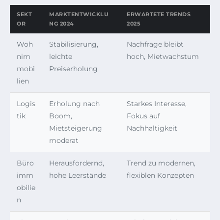
SEKT
MARKTENTWICKLU
ERWARTETE TRENDS
OR
NG 2024
2025
Woh
Stabilisierung,
Nachfrage bleibt
nim
leichte
hoch, Mietwachstum
mobi
Preiserholung
lien
Logis
Erholung nach
Starkes Interesse,
tik
Boom,
Fokus auf
Mietsteigerung
Nachhaltigkeit
moderat
Büro
Herausfordernd,
Trend zu modernen,
imm
hohe Leerstände
flexiblen Konzepten
obilie
n