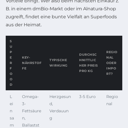
Vorteile bringt. Wer also beim nächsten Einkauf z.
B. in einem dmBio-Markt oder im Alnatura-Shop
zugreift, findet eine bunte Vielfalt an Superfoods
aus der Heimat.
S
U
P
REGIO
DURCHSC
E
KEY-
NAL
TYPISCHE
HNITTLIC
R
NÄHRSTOF
ODER
WIRKUNG
HER PREIS
F
FE
IMPO
PRO KG
O
RT?
O
D
L
Omega-
Herzgesun
3-5 Euro
Regio
ei
3-
d,
nal
n
Fettsäure
Verdauun
sa
n,
g
m
Ballastst