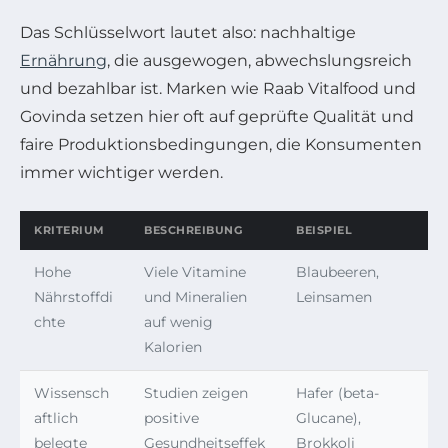
Das Schlüsselwort lautet also: nachhaltige
Ernährung
, die ausgewogen, abwechslungsreich
und bezahlbar ist. Marken wie Raab Vitalfood und
Govinda setzen hier oft auf geprüfte Qualität und
faire Produktionsbedingungen, die Konsumenten
immer wichtiger werden.
KRITERIUM
BESCHREIBUNG
BEISPIEL
Hohe
Viele Vitamine
Blaubeeren,
Nährstoffdi
und Mineralien
Leinsamen
chte
auf wenig
Kalorien
Wissensch
Studien zeigen
Hafer (beta-
aftlich
positive
Glucane),
belegte
Gesundheitseffek
Brokkoli