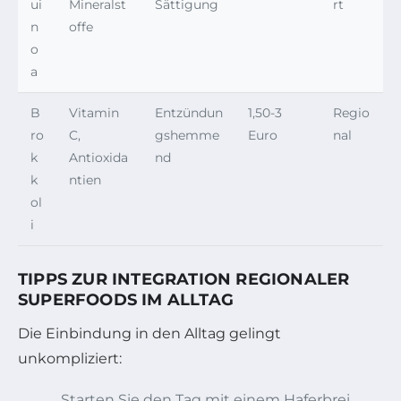
ui
Mineralst
Sättigung
rt
n
offe
o
a
B
Vitamin
Entzündun
1,50-3
Regio
ro
C,
gshemme
Euro
nal
k
Antioxida
nd
k
ntien
ol
i
TIPPS ZUR INTEGRATION REGIONALER
SUPERFOODS IM ALLTAG
Die Einbindung in den Alltag gelingt
unkompliziert:
Starten Sie den Tag mit einem Haferbrei,