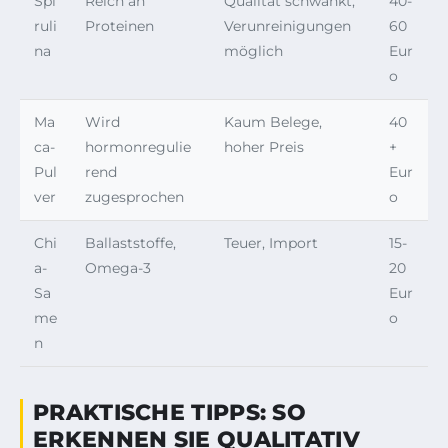
Spi
Reich an
Qualität schwankt,
40-
ruli
Proteinen
Verunreinigungen
60
na
möglich
Eur
o
Ma
Wird
Kaum Belege,
40
ca-
hormonregulie
hoher Preis
+
Pul
rend
Eur
ver
zugesprochen
o
Chi
Ballaststoffe,
Teuer, Import
15-
a-
Omega-3
20
Sa
Eur
me
o
n
PRAKTISCHE TIPPS: SO
ERKENNEN SIE QUALITATIV