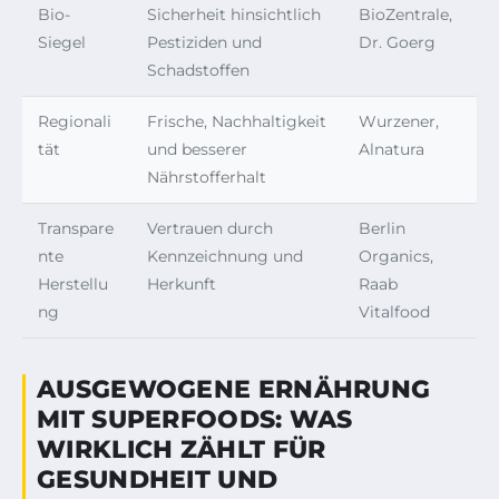
Bio-
Sicherheit hinsichtlich
BioZentrale,
Siegel
Pestiziden und
Dr. Goerg
Schadstoffen
Regionali
Frische, Nachhaltigkeit
Wurzener,
tät
und besserer
Alnatura
Nährstofferhalt
Transpare
Vertrauen durch
Berlin
nte
Kennzeichnung und
Organics,
Herstellu
Herkunft
Raab
ng
Vitalfood
AUSGEWOGENE ERNÄHRUNG
MIT SUPERFOODS: WAS
WIRKLICH ZÄHLT FÜR
GESUNDHEIT UND