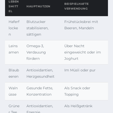
LEBEN
BEISPIELHAFTE
SMITT
HAUPTNUTZEN
VERWENDUNG
EL
Haferf
Blutzucker
Frühstücksbrei mit
locke
stabilisieren,
Beeren, Mandeln
n
sättigen
Leins
Omega-3,
Über Nacht
amen
Verdauung
eingeweicht oder im
fördern
Joghurt
Blaub
Antioxidantien,
Im Müsli oder pur
eeren
Herzgesundheit
Waln
Gesunde Fette,
Als Snack oder
üsse
Konzentration
Topping
Grüne
Antioxidantien,
Als Heißgetränk
r Tee
Energie