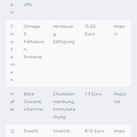
e
offe
n
C
Omega-
Verdauun
15-20
Impo
hi
3-
g,
Euro
rt
a-
Fettsäure
Sättigung
S
n,
a
Proteine
m
e
n
H
Beta-
Cholesteri
1-3 Euro
Regio
af
Glucane,
nsenkung,
nal
er
Vitamine
Immunstä
rkung
Q
Eiweiß,
Vitalität,
8-12 Euro
Impo