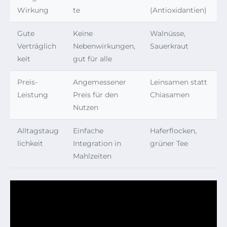
Wirkung
te
(Antioxidantien)
Gute
Keine
Walnüsse,
Verträglich
Nebenwirkungen,
Sauerkraut
keit
gut für alle
Preis-
Angemessener
Leinsamen statt
Leistung
Preis für den
Chiasamen
Nutzen
Alltagstaug
Einfache
Haferflocken,
lichkeit
Integration in
grüner Tee
Mahlzeiten