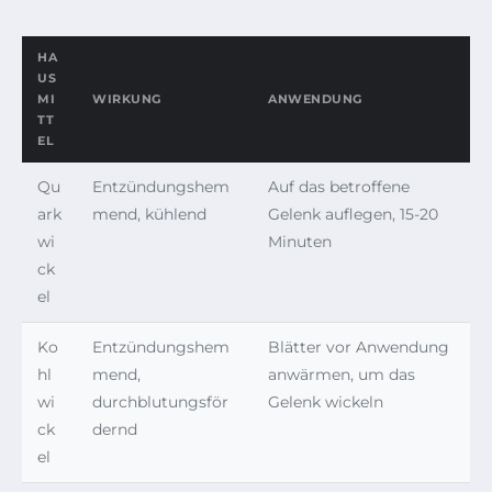
HA
US
MI
WIRKUNG
ANWENDUNG
TT
EL
Qu
Entzündungshem
Auf das betroffene
ark
mend, kühlend
Gelenk auflegen, 15-20
wi
Minuten
ck
el
Ko
Entzündungshem
Blätter vor Anwendung
hl
mend,
anwärmen, um das
wi
durchblutungsför
Gelenk wickeln
ck
dernd
el