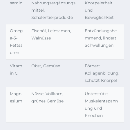
samin
Nahrungsergänzungs
Knorpelerhalt
mittel,
und
Schalentierprodukte
Beweglichkeit
Omeg
Fischöl, Leinsamen,
Entzündungshe
a-3-
Walnüsse
mmend, lindert
Fettsä
Schwellungen
uren
Vitam
Obst, Gemüse
Fördert
in C
Kollagenbildung,
schützt Knorpel
Magn
Nüsse, Vollkorn,
Unterstützt
esium
grünes Gemüse
Muskelentspann
ung und
Knochen