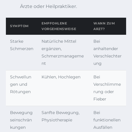
Ärzte oder Heilpraktiker.
EMPFOHLENE
WANN ZUM
SYMPTOM
VORGEHENSWEISE
ARZT?
Starke
Natürliche Mittel
Bei
Schmerzen
ergänzen,
anhaltender
Schmerzmanageme
Verschlechter
nt
ung
Schwellun
Kühlen, Hochlegen
Bei
gen und
Verschlimme
Rötungen
rung oder
Fieber
Bewegung
Sanfte Bewegung,
Bei
seinschrän
Physiotherapie
funktionellen
kungen
Ausfällen