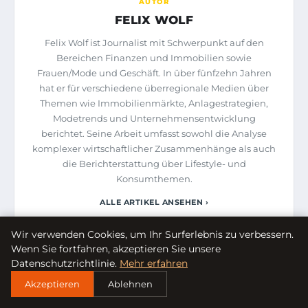
AUTOR
FELIX WOLF
Felix Wolf ist Journalist mit Schwerpunkt auf den
Bereichen Finanzen und Immobilien sowie
Frauen/Mode und Geschäft. In über fünfzehn Jahren
hat er für verschiedene überregionale Medien über
Themen wie Immobilienmärkte, Anlagestrategien,
Modetrends und Unternehmensentwicklung
berichtet. Seine Arbeit umfasst sowohl die Analyse
komplexer wirtschaftlicher Zusammenhänge als auch
die Berichterstattung über Lifestyle- und
Konsumthemen.
ALLE ARTIKEL ANSEHEN ›
Wir verwenden Cookies, um Ihr Surferlebnis zu verbessern.
Wenn Sie fortfahren, akzeptieren Sie unsere
ÄHNLICHE ARTIKEL
Datenschutzrichtlinie.
Mehr erfahren
Akzeptieren
Ablehnen
GESUNDHEIT