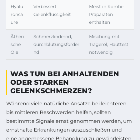
Hyalu
Verbessert
Meist in Kombi-
ronsä
Gelenkflüssigkeit
Präparaten
ure
enthalten
Ätheri
Schmerzlindernd,
Mischung mit
sche
durchblutungsförder
Trägeröl, Hauttest
Öle
nd
notwendig
WAS TUN BEI ANHALTENDEN
ODER STARKEN
GELENKSCHMERZEN?
Während viele natürliche Ansätze bei leichteren
bis mittleren Beschwerden helfen, sollten
bestimmte Signale ernst genommen werden, um
ernsthafte Erkrankungen auszuschließen und
eine angemessene Behandlung zu gewährleisten.