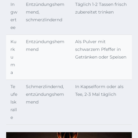
In
Entzündungshem
Täglich 1-2 Tassen frisch
gw
mend,
zubereitet trinken
ert
schmerzlindernd
ee
Ku
Entzündungshem
Als Pulver mit
rk
mend
schwarzem Pfeffer in
u
Getränken oder Speisen
m
a
Te
Schmerzlindernd,
In Kapselform oder als
ufe
entzündungshem
Tee, 2-3 Mal täglich
lsk
mend
rall
e