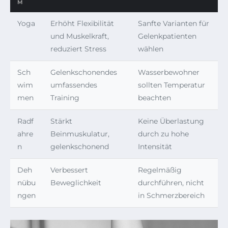
M
Yoga
Erhöht Flexibilität
Sanfte Varianten für
und Muskelkraft,
Gelenkpatienten
reduziert Stress
wählen
Sch
Gelenkschonendes
Wasserbewohner
wim
umfassendes
sollten Temperatur
men
Training
beachten
Radf
Stärkt
Keine Überlastung
ahre
Beinmuskulatur,
durch zu hohe
n
gelenkschonend
Intensität
Deh
Verbessert
Regelmäßig
nübu
Beweglichkeit
durchführen, nicht
ngen
in Schmerzbereich