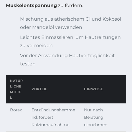
Muskelentspannung
zu fördern.
Mischung aus ätherischem Öl und Kokosöl
oder Mandelöl verwenden
Leichtes Einmassieren, um Hautreizungen
zu vermeiden
Vor der Anwendung Hautverträglichkeit
testen
NATÜR
LICHE
VORTEIL
HINWEISE
MITTE
L
Borax
Entzündungshemme
Nur nach
nd, fördert
Beratung
Kalziumaufnahme
einnehmen